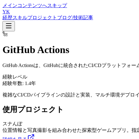
メインコンテンツへスキップ
YK
経歴
スキル
プロジェクト
ブログ/技術記事
GitHub Actions
GitHub Actionsは、GitHubに統合されたCI/CDプラットフォ
経験レベル
経験年数:
1.4年
複雑なCI/CDパイプラインの設計と実装、マルチ環境デプロ
使用プロジェクト
スナんぽ
位置情報と写真撮影を組み合わせた探索型ゲームアプリ。指